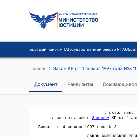
КЫРГЫЗСКАЯ РЕСПУБЛИКА
МИНИСТЕРСТВО
ЮСТИЦИИ
Быстрый поиск НПА
Государственный реестр НПА
Обрат
›
Главная
Документ
Реквизиты
Ссылающиеся