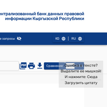
ентрализованный банк данных правовой
информации Кыргызской Республики
|
KG
RU
е запросы
Ошибка в тексте?
Сравнение
OPEN
DATA
Выделите ее мышкой!
И нажмите:
Сюда
Загрузить цитату