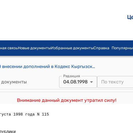
Ц
ная связь
Новые документы
Избранные документы
Справка
Популярны
Закон КР от 4 января 1997 года №3 "О внесении дополнений в Кодекс Кыргызской Республики об административных правонарушениях"
Редакция
 документы
04.08.1998
Внимание данный документ утратил силу!