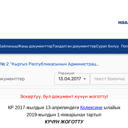
маа
 байланыш
Жаңы документтер
Тандалган документтер
Сурап билүү
Поп
КР 2013-жылдын 10-январындагы № 2 "Кыргыз Республикасынын Администрациялык жоопкерчилик жөнүндө кодексине толуктоолорду жана өзгөртүүлөрдү киргизүү тууралуу" Мыйзамы
Редакция
окументтер
13.04.2017
Эскертүү, бул документ күчүн жоготту!