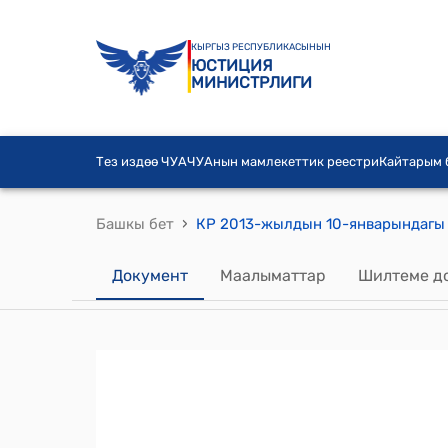
КЫРГЫЗ РЕСПУБЛИКАСЫНЫН
ЮСТИЦИЯ
МИНИСТРЛИГИ
Тез издөө ЧУА
ЧУАнын мамлекеттик реестри
Кайтарым
›
Башкы бет
Документ
Маалыматтар
Шилтеме д