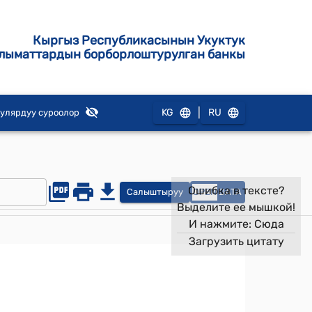
Кыргыз Республикасынын Укуктук
лыматтардын борборлоштурулган банкы
|
KG
RU
улярдуу суроолор
Ошибка в тексте?
Салыштыруу
OPEN
DATA
Выделите ее мышкой!
И нажмите:
Сюда
Загрузить цитату