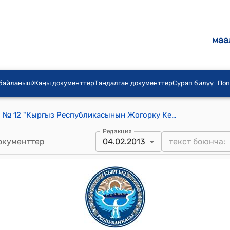
маа
 байланыш
Жаңы документтер
Тандалган документтер
Сурап билүү
Поп
КР 2013-жылдын 2-февралындагы № 12 "Кыргыз Республикасынын Жогорку Кеңешинин депутатынын статусу жөнүндө" Кыргыз Республикасынын Мыйзамына өзгөртүүлөрдү жана толуктоолорду киргизүү тууралуу" Мыйзамы
Редакция
окументтер
04.02.2013