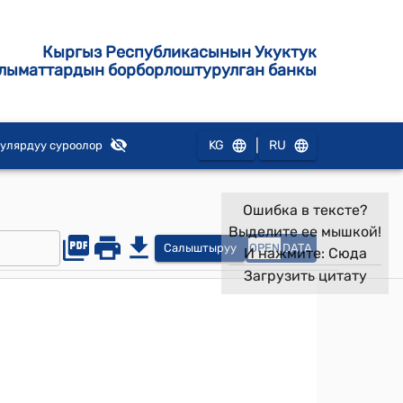
Кыргыз Республикасынын Укуктук
лыматтардын борборлоштурулган банкы
|
KG
RU
улярдуу суроолор
Ошибка в тексте?
Выделите ее мышкой!
Салыштыруу
OPEN
DATA
И нажмите:
Сюда
Загрузить цитату