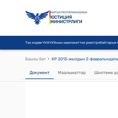
КЫРГЫЗ РЕСПУБЛИКАСЫНЫН
ЮСТИЦИЯ
МИНИСТРЛИГИ
Тез издөө ЧУА
ЧУАнын мамлекеттик реестри
Кайтарым
›
Башкы бет
Документ
Маалыматтар
Шилтеме д