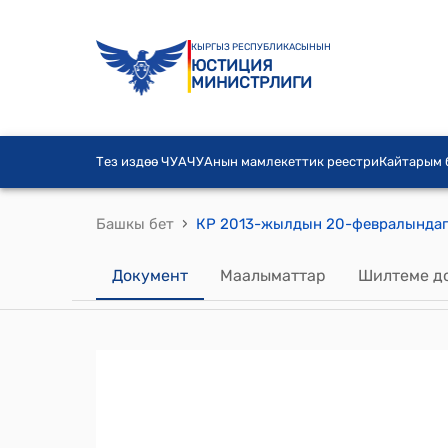
КЫРГЫЗ РЕСПУБЛИКАСЫНЫН
ЮСТИЦИЯ
МИНИСТРЛИГИ
Тез издөө ЧУА
ЧУАнын мамлекеттик реестри
Кайтарым
›
Башкы бет
Документ
Маалыматтар
Шилтеме д