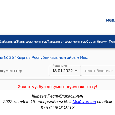
маа
 байланыш
Жаңы документтер
Тандалган документтер
Сурап билүү
Поп
КР 2013-жылдын 20-февралындагы № 26 "Кыргыз Республикасынын айрым Мыйзам актыларына өзгөртүүлөрдү жана толуктоо киргизүү жөнүндө" Мыйзамы
Редакция
окументтер
18.01.2022
Эскертүү, бул документ күчүн жоготту!