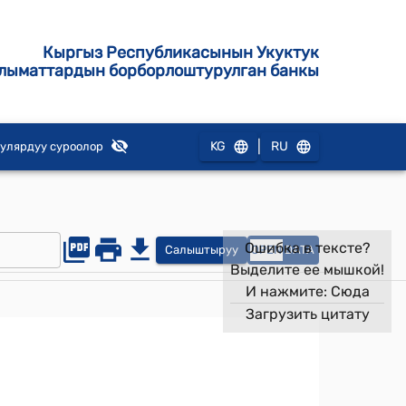
Кыргыз Республикасынын Укуктук
лыматтардын борборлоштурулган банкы
|
KG
RU
улярдуу суроолор
Ошибка в тексте?
Салыштыруу
OPEN
DATA
Выделите ее мышкой!
И нажмите:
Сюда
Загрузить цитату