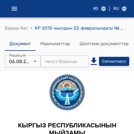
|
KG
RU
›
Башкы бет
КР 2013-жылдын 22-февралындагы № 29 "Кыргыз Республикасынын айрым Мыйзам актыларына толуктоолорду жана өзгөртүүлөрдү киргизүү жөнүндө" Мыйзамы
Документ
Маалыматтар
Шилтеме документтер
Редакция
06.08.2025
Салыштыруу