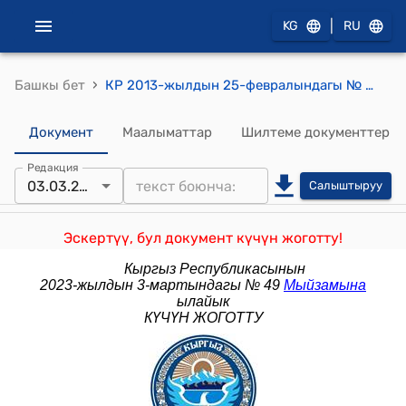
|
KG
RU
›
Башкы бет
КР 2013-жылдын 25-февралындагы № 35 "Кыргыз Республикасынын айрым мыйзам актыларына толуктоолорду жана өзгөртүүлөрдү киргизүү тууралуу" Мыйзамы
Документ
Маалыматтар
Шилтеме документтер
Редакция
03.03.2023
Салыштыруу
Эскертүү, бул документ күчүн жоготту!