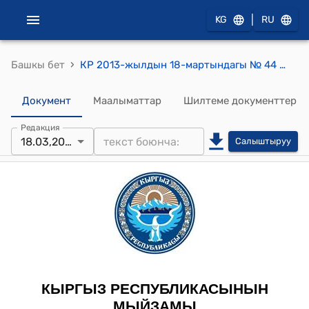
|
KG
RU
›
Башкы бет
КР 2013-жылдын 18-мартындагы № 44 "Кыргыз Республикасынын Социалдык фондунун 2012-жылга бюджети жана 2013-2014-жылдарга божомолу жөнүндө" Кыргыз Республикасынын Мыйзамына өзгөртүүлөрдү жана толуктоо киргизүү тууралуу" Мыйзамы
Документ
Маалыматтар
Шилтеме документтер
Редакция
18.03,2013
Салыштыруу