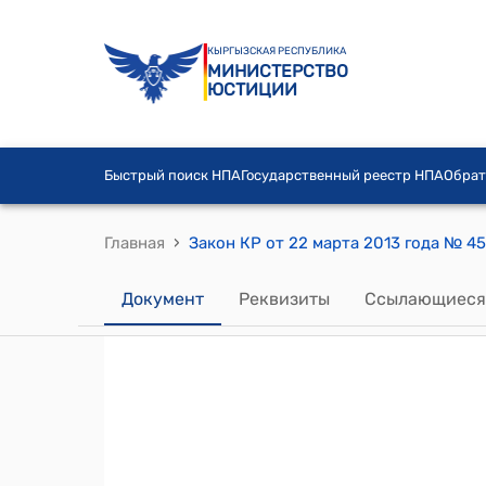
КЫРГЫЗСКАЯ РЕСПУБЛИКА
МИНИСТЕРСТВО
ЮСТИЦИИ
Быстрый поиск НПА
Государственный реестр НПА
Обрат
›
Главная
Документ
Реквизиты
Ссылающиеся