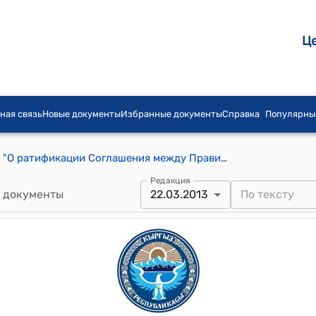
Ц
ная связь
Новые документы
Избранные документы
Справка
Популярны
Закон КР от 22 марта 2013 года № 45 "О ратификации Соглашения между Правительством Кыргызской Республики и Правительством Азербайджанской Республики о сотрудничестве и взаимной помощи по вопросам соблюдения налогового законодательства, подписанного 30 марта 2012 года в городе Баку"
Редакция
 документы
22.03.2013