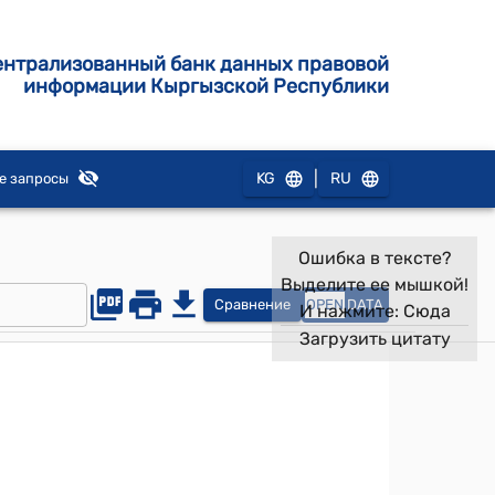
ентрализованный банк данных правовой
информации Кыргызской Республики
|
KG
RU
е запросы
Ошибка в тексте?
Выделите ее мышкой!
Сравнение
OPEN
DATA
И нажмите:
Сюда
Загрузить цитату