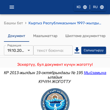
|
KG
RU
›
Башкы бет
Кыргыз Республикасынын 1997-жылдын 3-мартындагы №12 "Лицензиялоо жөнүндө" мыйзамы
Документ
Маалыматтар
Шилтеме документтер
Редакция
19.10.2013
Салыштыруу
Эскертүү, бул документ күчүн жоготту!