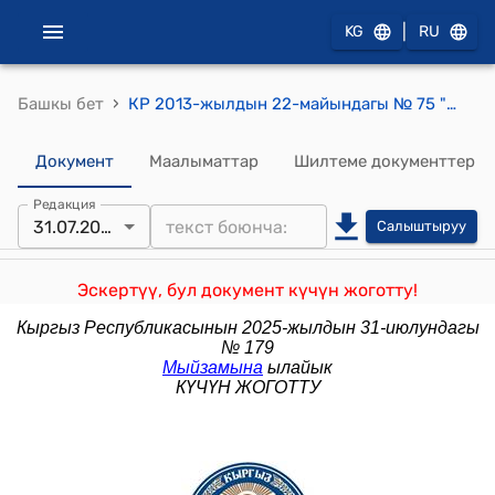
|
KG
RU
›
Башкы бет
КР 2013-жылдын 22-майындагы № 75 "Электр жана почта байланышы жөнүндө" Кыргыз Республикасынын Мыйзамына өзгөртүү жана толуктоо киргизүү тууралуу" Мыйзамы
Документ
Маалыматтар
Шилтеме документтер
Редакция
31.07.2025
Салыштыруу
Эскертүү, бул документ күчүн жоготту!