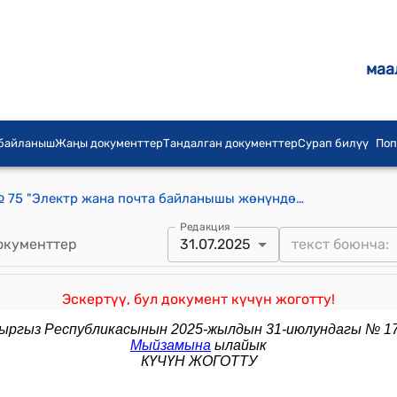
маа
 байланыш
Жаңы документтер
Тандалган документтер
Сурап билүү
Поп
КР 2013-жылдын 22-майындагы № 75 "Электр жана почта байланышы жөнүндө" Кыргыз Республикасынын Мыйзамына өзгөртүү жана толуктоо киргизүү тууралуу" Мыйзамы
Редакция
окументтер
31.07.2025
Эскертүү, бул документ күчүн жоготту!