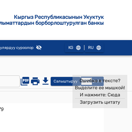
Кыргыз Республикасынын Укуктук
лыматтардын борборлоштурулган банкы
|
KG
RU
улярдуу суроолор
Ошибка в тексте?
Салыштыруу
OPEN
DATA
Выделите ее мышкой!
И нажмите:
Сюда
Загрузить цитату