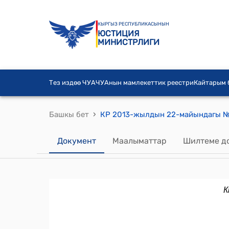
КЫРГЫЗ РЕСПУБЛИКАСЫНЫН
ЮСТИЦИЯ
МИНИСТРЛИГИ
Тез издөө ЧУА
ЧУАнын мамлекеттик реестри
Кайтарым
›
Башкы бет
Документ
Маалыматтар
Шилтеме д