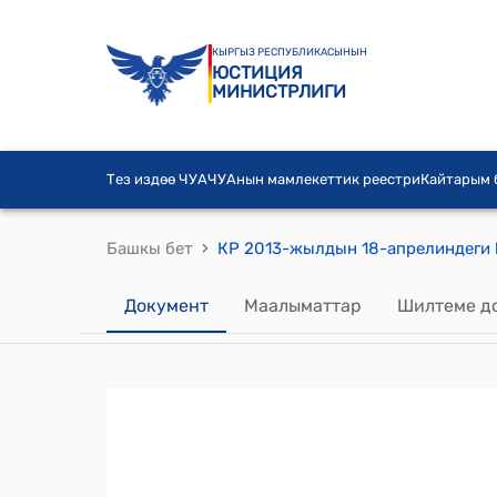
КЫРГЫЗ РЕСПУБЛИКАСЫНЫН
ЮСТИЦИЯ
МИНИСТРЛИГИ
Тез издөө ЧУА
ЧУАнын мамлекеттик реестри
Кайтарым
›
Башкы бет
Документ
Маалыматтар
Шилтеме д