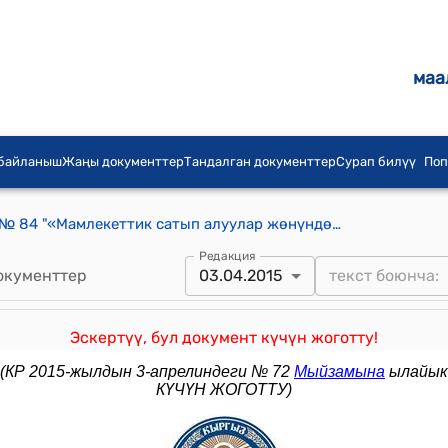
маа
 байланыш
Жаңы документтер
Тандалган документтер
Сурап билүү
Поп
КР 2013-жылдын 18-апрелиндеги № 84 "«Мамлекеттик сатып алуулар жөнүндө» Кыргыз Республикасынын Мыйзамына толуктоолорду киргизүү тууралуу" Мыйзамы
Редакция
окументтер
03.04.2015
Эскертүү, бул документ күчүн жоготту!