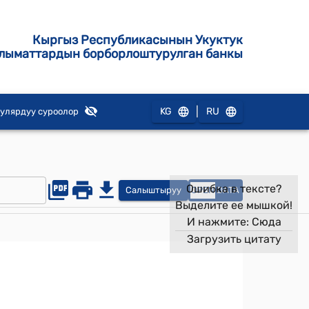
Кыргыз Республикасынын Укуктук
лыматтардын борборлоштурулган банкы
|
KG
RU
улярдуу суроолор
Ошибка в тексте?
Салыштыруу
OPEN
DATA
Выделите ее мышкой!
И нажмите:
Сюда
Загрузить цитату