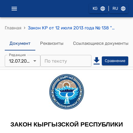
|
KG
RU
›
Главная
Закон КР от 12 июля 2013 года № 138 "О ратификации Письма-соглашения между Кыргызской Республикой и Международной ассоциацией развития по софинансированию "Второго проекта сельского водоснабжения и санитарии" (№ TF 013105), подписанного 26 февраля 2013 года в городе Бишкек"
Документ
Реквизиты
Ссылающиеся документы
Редакция
12.07.2013
Сравнение