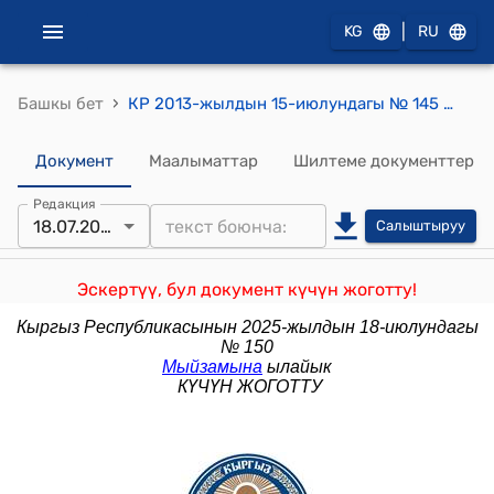
|
KG
RU
›
Башкы бет
КР 2013-жылдын 15-июлундагы № 145 "Жер участокторун которуу (трансформациялоо) жөнүндө" Мыйзамы
Документ
Маалыматтар
Шилтеме документтер
Редакция
18.07.2025
Салыштыруу
Эскертүү, бул документ күчүн жоготту!