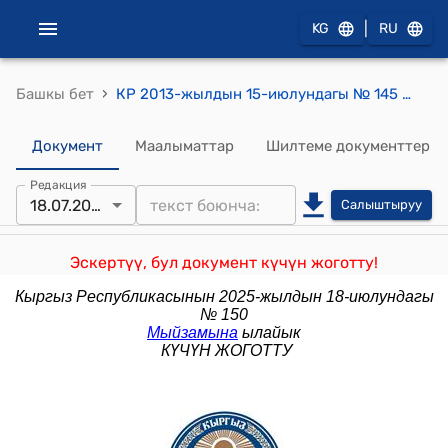
|
KG
RU
›
Башкы бет
КР 2013-жылдын 15-июлундагы № 145 "Жер участокторун которуу (трансформациялоо) жөнүндө" Мыйзамы
Документ
Маалыматтар
Шилтеме документтер
Редакция
18.07.2025
Салыштыруу
Эскертүү, бул документ күчүн жоготту!