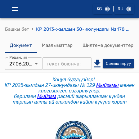
|
KG
RU
›
Башкы бет
КР 2013-жылдын 30-июлундагы № 178 "Кыргыз Республикасынын айрым мыйзам актыларына өзгөртүүлөрдү киргизүү жөнүндө" Мыйзамы
Документ
Маалыматтар
Шилтеме документтер
Редакция
27.06.2025
Салыштыруу