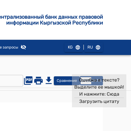
ентрализованный банк данных правовой
информации Кыргызской Республики
|
KG
RU
е запросы
Ошибка в тексте?
Сравнение
OPEN
DATA
Выделите ее мышкой!
И нажмите:
Сюда
Загрузить цитату