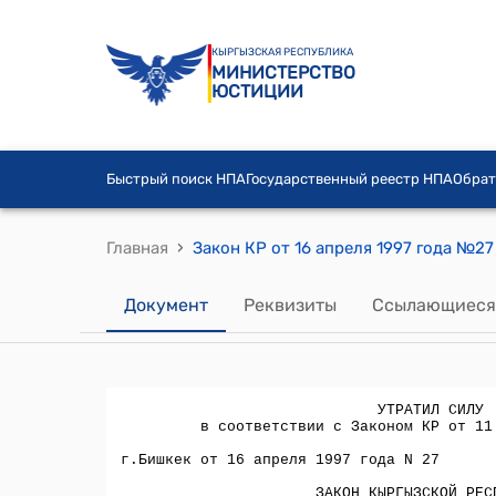
КЫРГЫЗСКАЯ РЕСПУБЛИКА
МИНИСТЕРСТВО
ЮСТИЦИИ
Быстрый поиск НПА
Государственный реестр НПА
Обрат
›
Главная
Документ
Реквизиты
Ссылающиеся