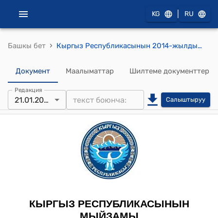
|
KG
RU
›
Башкы бет
Кыргыз Республикасынын 2014-жылдын 21-январындагы № 14 "Автордук жана чектеш укуктар жөнүндө" Кыргыз Республикасынын Мыйзамына өзгөртүүлөрдү жана толуктоолорду киргизүү тууралуу" Мыйзамы
Документ
Маалыматтар
Шилтеме документтер
Редакция
21.01.2014
Салыштыруу