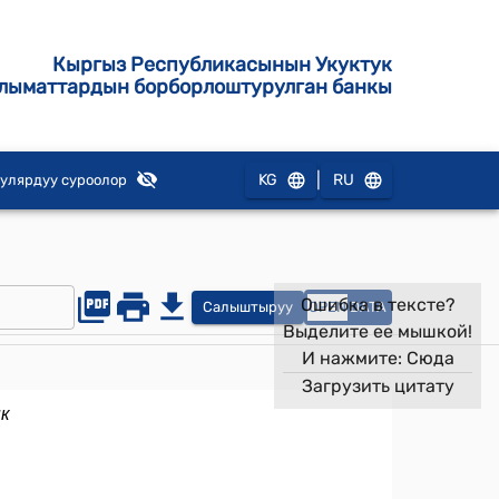
Кыргыз Республикасынын Укуктук
лыматтардын борборлоштурулган банкы
|
KG
RU
улярдуу суроолор
Ошибка в тексте?
Салыштыруу
OPEN
DATA
Выделите ее мышкой!
И нажмите:
Сюда
Загрузить цитату