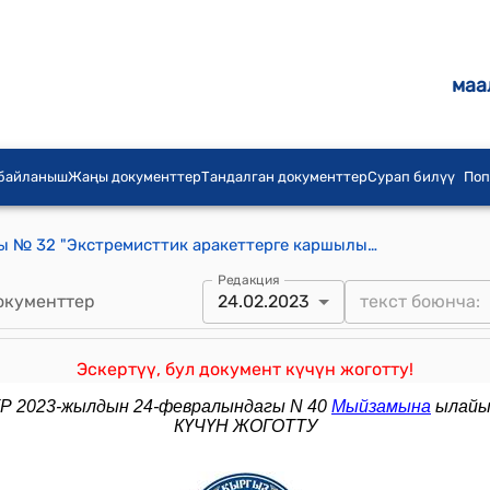
маа
 байланыш
Жаңы документтер
Тандалган документтер
Сурап билүү
Поп
КР 2014-жылдын 18-февралындагы № 32 "Экстремисттик аракеттерге каршылык көрсөтүү жөнүндө" Кыргыз Республикасынын Мыйзамына толуктоолорду киргизүү тууралуу" Мыйзамы
Редакция
окументтер
24.02.2023
Эскертүү, бул документ күчүн жоготту!