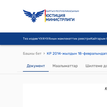
КЫРГЫЗ РЕСПУБЛИКАСЫНЫН
ЮСТИЦИЯ
МИНИСТРЛИГИ
Тез издөө ЧУА
ЧУАнын мамлекеттик реестри
Кайтарым
›
Башкы бет
Документ
Маалыматтар
Шилтеме д