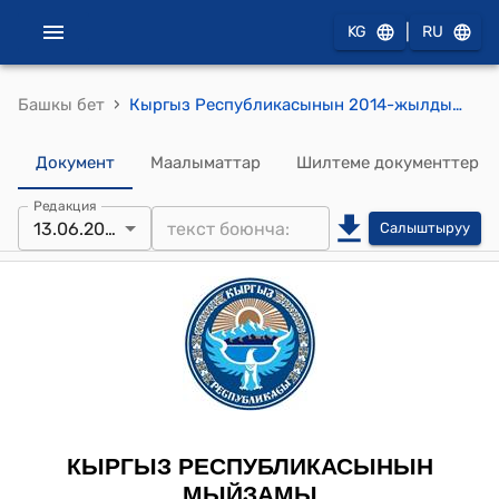
|
KG
RU
›
Башкы бет
Кыргыз Республикасынын 2014-жылдын 13-мартындагы № 41 "Аңчылык жана мергенчилик чарбасы жөнүндө" Мыйзамы
Документ
Маалыматтар
Шилтеме документтер
Редакция
13.06.2024
Салыштыруу