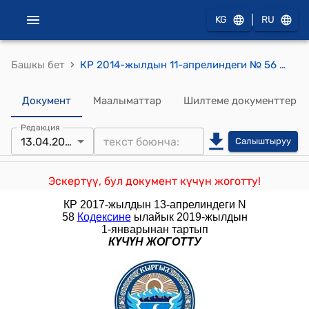
|
KG
RU
›
Башкы бет
КР 2014-жылдын 11-апрелиндеги № 56 "Кыргыз Республикасынын Администрациялык жоопкерчилик жөнүндө кодексине толуктоо жана өзгөртүүлөрдү киргизүү тууралуу" Мыйзамы
Документ
Маалыматтар
Шилтеме документтер
Редакция
13.04.2017
Салыштыруу
Эскертүү, бул документ күчүн жоготту!