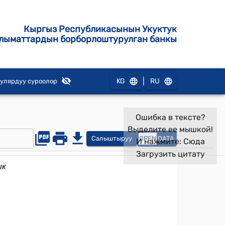
Кыргыз Республикасынын Укуктук
лыматтардын борборлоштурулган банкы
|
KG
RU
улярдуу суроолор
Ошибка в тексте?
Выделите ее мышкой!
Салыштыруу
OPEN
DATA
И нажмите:
Сюда
Загрузить цитату