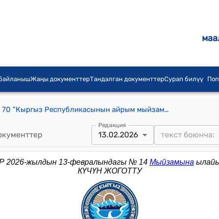
маа
 байланыш
Жаңы документтер
Тандалган документтер
Сурап билүү
Поп
КР 2014-жылдын 17-майындагы № 70 "Кыргыз Республикасынын айрым мыйзам актыларына толуктоолорду киргизүү жөнүндө" Мыйзамы
Редакция
окументтер
13.02.2026