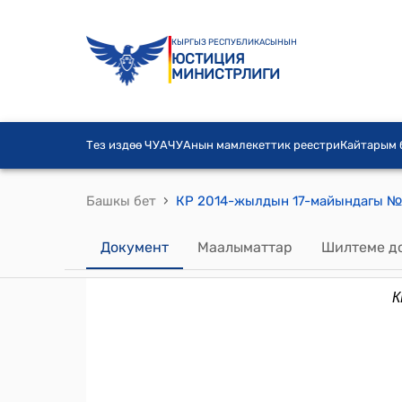
КЫРГЫЗ РЕСПУБЛИКАСЫНЫН
ЮСТИЦИЯ
МИНИСТРЛИГИ
Тез издөө ЧУА
ЧУАнын мамлекеттик реестри
Кайтарым
›
Башкы бет
Документ
Маалыматтар
Шилтеме д