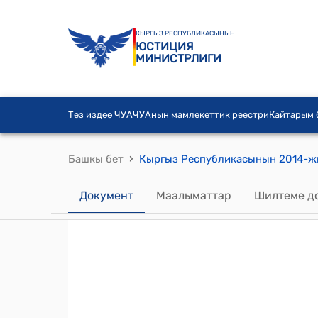
КЫРГЫЗ РЕСПУБЛИКАСЫНЫН
ЮСТИЦИЯ
МИНИСТРЛИГИ
Тез издөө ЧУА
ЧУАнын мамлекеттик реестри
Кайтарым
›
Башкы бет
Документ
Маалыматтар
Шилтеме д