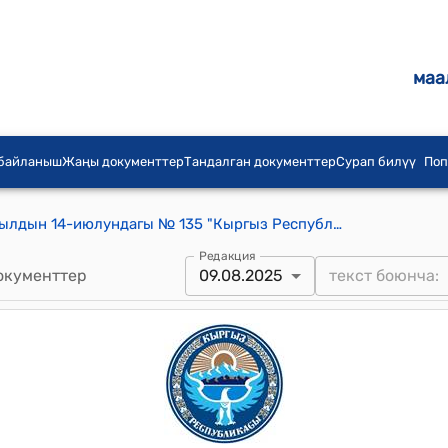
маа
 байланыш
Жаңы документтер
Тандалган документтер
Сурап билүү
Поп
Кыргыз Республикасынын 2014-жылдын 14-июлундагы № 135 "Кыргыз Республикасынын Адвокатурасы жана адвокаттык иш жөнүндө" Мыйзамы
Редакция
окументтер
09.08.2025