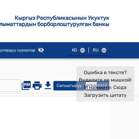
Кыргыз Республикасынын Укуктук
лыматтардын борборлоштурулган банкы
|
KG
RU
улярдуу суроолор
Ошибка в тексте?
Выделите ее мышкой!
Салыштыруу
OPEN
DATA
И нажмите:
Сюда
Загрузить цитату