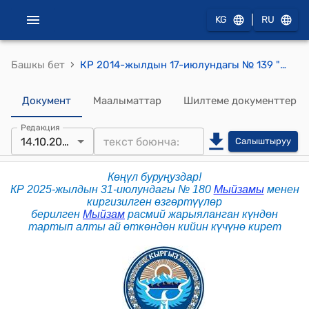
|
KG
RU
›
Башкы бет
КР 2014-жылдын 17-июлундагы № 139 "Мамлекеттик жана муниципалдык кызмат көрсөтүүлөр жөнүндө" Мыйзамы
Документ
Маалыматтар
Шилтеме документтер
Редакция
14.10.2025
Салыштыруу