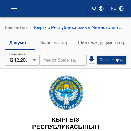
|
KG
RU
›
Башкы бет
Кыргыз Республикасынын Министрлер Кабинетинин 2023-жылдын 12-декабрындагы № 778-т (Аба ырайын болжолдоо жана метеорология боюнча кызмат көрсөтүүлөр сектору боюнча административдик кызматташуу жөнүндө макулдашуунун расмий тилдеги долбооруна макулдук берүү тууралуу) тескемеси
Документ
Маалыматтар
Шилтеме документтер
Редакция
12.12.2023
Салыштыруу