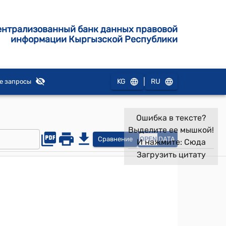
ентрализованный банк данных правовой
информации Кыргызской Республики
|
KG
RU
е запросы
Ошибка в тексте?
Выделите ее мышкой!
Сравнение
OPEN
DATA
И нажмите:
Сюда
Загрузить цитату