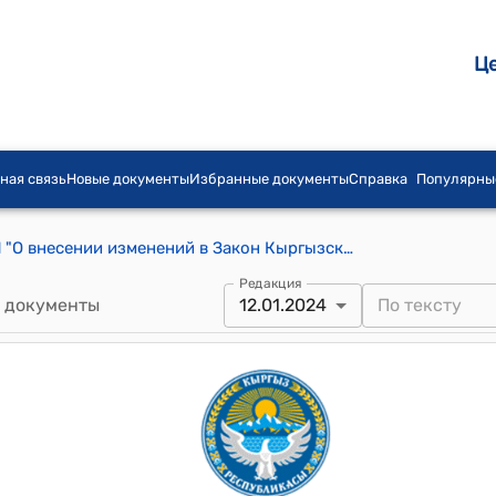
Ц
ная связь
Новые документы
Избранные документы
Справка
Популярны
Закон КР от 12 января 2024 года № 11 "О внесении изменений в Закон Кыргызской Республики "О статусе судебных исполнителей и об исполнительном производстве""
Редакция
 документы
12.01.2024