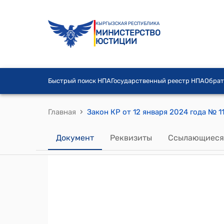
КЫРГЫЗСКАЯ РЕСПУБЛИКА
МИНИСТЕРСТВО
ЮСТИЦИИ
Быстрый поиск НПА
Государственный реестр НПА
Обрат
›
Главная
Документ
Реквизиты
Ссылающиеся