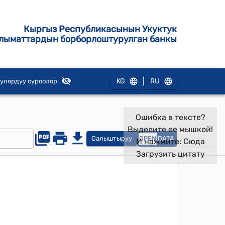
Кыргыз Республикасынын Укуктук
лыматтардын борборлоштурулган банкы
|
KG
RU
улярдуу суроолор
Ошибка в тексте?
Выделите ее мышкой!
Салыштыруу
OPEN
DATA
И нажмите:
Сюда
Загрузить цитату