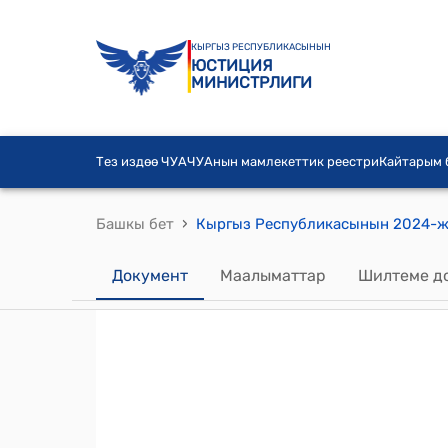
КЫРГЫЗ РЕСПУБЛИКАСЫНЫН
ЮСТИЦИЯ
МИНИСТРЛИГИ
Тез издөө ЧУА
ЧУАнын мамлекеттик реестри
Кайтарым
›
Башкы бет
Документ
Маалыматтар
Шилтеме д