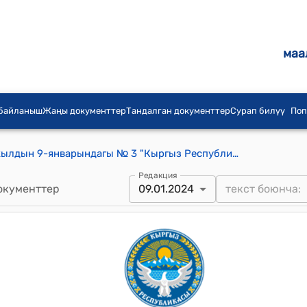
маа
 байланыш
Жаңы документтер
Тандалган документтер
Сурап билүү
Поп
Кыргыз Республикасынын 2024-жылдын 9-январындагы № 3 "Кыргыз Республикасынын Баткен, Ош, Чүй жана Ысык-Көл облустарынын жана Ош шаарынын айрым калктуу конуштарын айыл категориясына киргизүү жөнүндө" Мыйзамы
Редакция
окументтер
09.01.2024