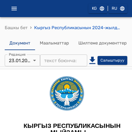
|
KG
RU
›
Башкы бет
Кыргыз Республикасынын 2024-жылдын 12-январындагы № 14 "Кыргыз Республикасында жарандардын саламаттыгын сактоо жөнүндө" Мыйзамы
Документ
Маалыматтар
Шилтеме документтер
Редакция
23.01.2026
Салыштыруу