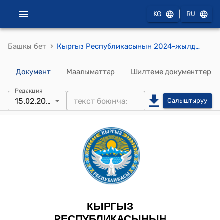
|
KG
RU
›
Башкы бет
Кыргыз Республикасынын 2024-жылдын 15-февралындагы № 46 "2023-жылдын 27-октябрында Бишкек шаарында кол коюлган Кыргыз Республикасынын Министрлер Кабинети менен Эл аралык жарандык коргонуу уюмунун ортосундагы Кыргыз Республикасында Эл аралык жарандык коргонуу уюмунун Борбордук Азия жана Азия үчүн региондук гуманитардык кеңсесин түзүү жөнүндө макулдашууну ратификациялоо тууралуу" Мыйзамы
Документ
Маалыматтар
Шилтеме документтер
Редакция
15.02.2024
Салыштыруу