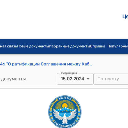
Ц
ная связь
Новые документы
Избранные документы
Справка
Популярны
Закон КР от 15 февраля 2024 года № 46 "О ратификации Соглашения между Кабинетом Министров Кыргызской Республики и Международной организацией гражданской обороны о создании в Кыргызской Республике Регионального гуманитарного офиса Международной организации гражданской обороны для Центральной Азии и Азии, подписанного 27 октября 2023 года в городе Бишкек"
Редакция
 документы
15.02.2024