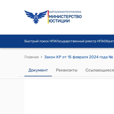
КЫРГЫЗСКАЯ РЕСПУБЛИКА
МИНИСТЕРСТВО
ЮСТИЦИИ
Быстрый поиск НПА
Государственный реестр НПА
Обрат
›
Главная
Документ
Реквизиты
Ссылающиеся