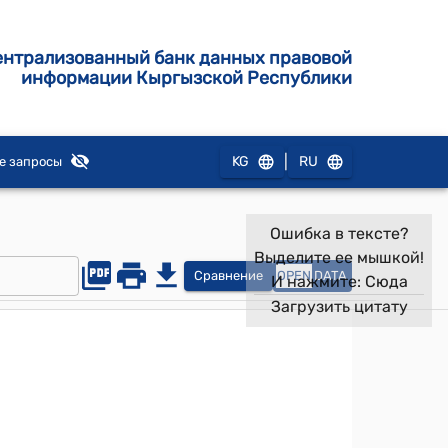
ентрализованный банк данных правовой
информации Кыргызской Республики
|
KG
RU
е запросы
Ошибка в тексте?
Выделите ее мышкой!
Сравнение
OPEN
DATA
И нажмите:
Сюда
Загрузить цитату