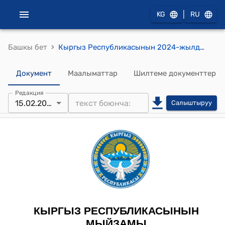
|
KG
RU
›
Башкы бет
Кыргыз Республикасынын 2024-жылдын 15-февралы № 45 "Кыргыз Республикасынын Жарандык процесстик кодексине өзгөртүүлөрдү киргизүү жөнүндө" Мыйзамы
Документ
Маалыматтар
Шилтеме документтер
Редакция
15.02.2024
Салыштыруу