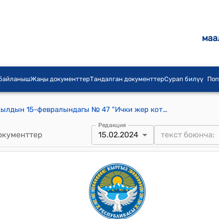
маа
 байланыш
Жаңы документтер
Тандалган документтер
Сурап билүү
Поп
Кыргыз Республикасынын 2024-жылдын 15-февралындагы № 47 "Ички жер которуу жөнүндө" Кыргыз Республикасынын Мыйзамына өзгөртүүлөрдү киргизүү тууралуу" Мыйзамы
Редакция
окументтер
15.02.2024