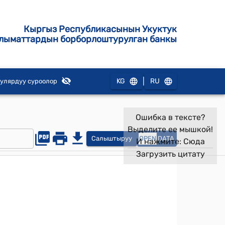
Кыргыз Республикасынын Укуктук
лыматтардын борборлоштурулган банкы
|
KG
RU
улярдуу суроолор
Ошибка в тексте?
Выделите ее мышкой!
Салыштыруу
OPEN
DATA
И нажмите:
Сюда
Загрузить цитату