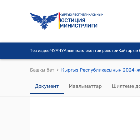
КЫРГЫЗ РЕСПУБЛИКАСЫНЫН
ЮСТИЦИЯ
МИНИСТРЛИГИ
Тез издөө ЧУА
ЧУАнын мамлекеттик реестри
Кайтарым
›
Башкы бет
Документ
Маалыматтар
Шилтеме д