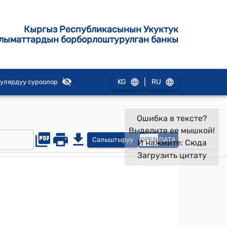
Кыргыз Республикасынын Укуктук
лыматтардын борборлоштурулган банкы
|
KG
RU
улярдуу суроолор
Ошибка в тексте?
Выделите ее мышкой!
Салыштыруу
OPEN
DATA
И нажмите:
Сюда
Загрузить цитату