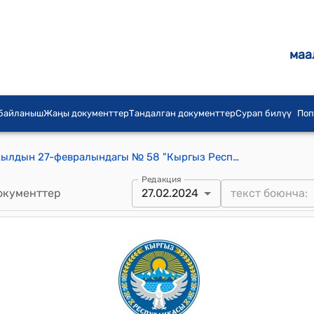
маа
 байланыш
Жаңы документтер
Тандалган документтер
Сурап билүү
Поп
Кыргыз Республикасынын 2024-жылдын 27-февралындагы № 58 "Кыргыз Республикасынын айрым мыйзам актыларына (Кыргыз Республикасынын Укук бузуулар жөнүндө кодексине, "Мамлекет кепилдеген юридикалык жардам жөнүндө" Кыргыз Республикасынын Мыйзамына) өзгөртүүлөрдү киргизүү жөнүндө" Мыйзамы
Редакция
окументтер
27.02.2024