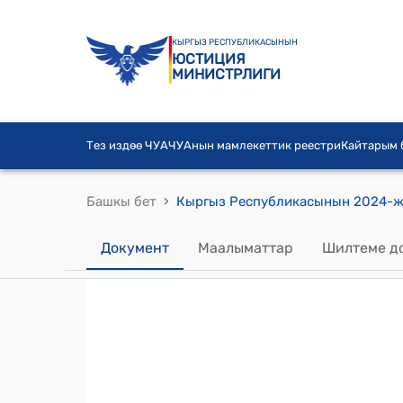
КЫРГЫЗ РЕСПУБЛИКАСЫНЫН
ЮСТИЦИЯ
МИНИСТРЛИГИ
Тез издөө ЧУА
ЧУАнын мамлекеттик реестри
Кайтарым
›
Башкы бет
Документ
Маалыматтар
Шилтеме д