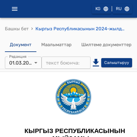
|
KG
RU
›
Башкы бет
Кыргыз Республикасынын 2024-жылдын 1-мартындагы № 64 "2023-жылдын 14-июлунда Бишкек шаарында кол коюлган "Республикалык клиникалык жугуштуу оорулар ооруканасын функционалдык жакшыртуу" долбоору үчүн экономикалык өнүктүрүү максатында Кызматташуу фондунан насыя боюнча Кыргыз Республикасынын Министрлер Кабинети менен Корея Республикасынын Өкмөтүнүн ортосундагы Макулдашууну жана 2023-жылдын 21-августунда Бишкек шаарында кол коюлган "Республикалык клиникалык жугуштуу оорулар ооруканасын функционалдык жакшыртуу" боюнча Кыргыз Республикасынын Министрлер Кабинети менен Кореянын Экспорттук-импорттук банкынын (EDCF атынан Өкмөттүк агенттик) ортосундагы Насыялык макулдашууну ратификациялоо жөнүндө" Мыйзамы
Документ
Маалыматтар
Шилтеме документтер
Редакция
01.03.2024
Салыштыруу