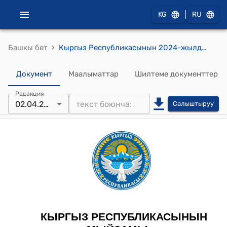
|
KG
RU
›
Башкы бет
Кыргыз Республикасынын 2024-жылдын 2-апрелиндеги № 72 "Коммерциялык эмес уюмдар жөнүндө" Кыргыз Республикасынын Мыйзамына өзгөртүүлөрдү киргизүү тууралуу" Мыйзамы
Документ
Маалыматтар
Шилтеме документтер
Редакция
02.04.2024
Салыштыруу