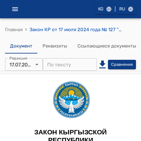
|
KG
RU
›
Главная
Закон КР от 17 июля 2024 года № 127 "О ратификации Соглашения о финансировании проекта "Устойчивость региональных пастбищных сообществ - Адапт" (ПУРПС - Адапт) между Кыргызской Республикой и Международным фондом сельскохозяйственного развития, подписанного 14 мая 2024 года в городе Рим"
Документ
Реквизиты
Ссылающиеся документы
Редакция
17.07.2024
Сравнение