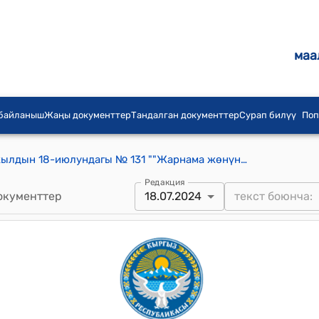
маа
 байланыш
Жаңы документтер
Тандалган документтер
Сурап билүү
Поп
Кыргыз Республикасынын 2024-жылдын 18-июлундагы № 131 ""Жарнама жөнүндө" Кыргыз Республикасынын Мыйзамына өзгөртүүлөрдү киргизүү тууралуу" Мыйзамы
Редакция
окументтер
18.07.2024