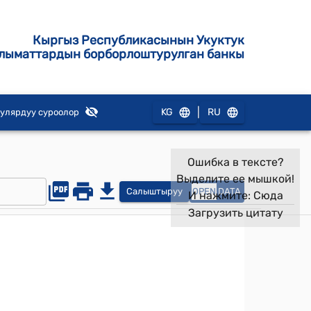
Кыргыз Республикасынын Укуктук
лыматтардын борборлоштурулган банкы
|
KG
RU
улярдуу суроолор
Ошибка в тексте?
Выделите ее мышкой!
Салыштыруу
OPEN
DATA
И нажмите:
Сюда
Загрузить цитату