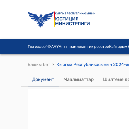
КЫРГЫЗ РЕСПУБЛИКАСЫНЫН
ЮСТИЦИЯ
МИНИСТРЛИГИ
Тез издөө ЧУА
ЧУАнын мамлекеттик реестри
Кайтарым
›
Башкы бет
Документ
Маалыматтар
Шилтеме д