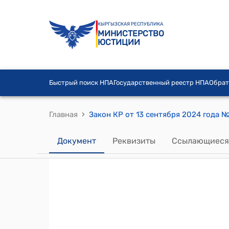
КЫРГЫЗСКАЯ РЕСПУБЛИКА
МИНИСТЕРСТВО
ЮСТИЦИИ
Быстрый поиск НПА
Государственный реестр НПА
Обрат
›
Главная
Документ
Реквизиты
Ссылающиеся