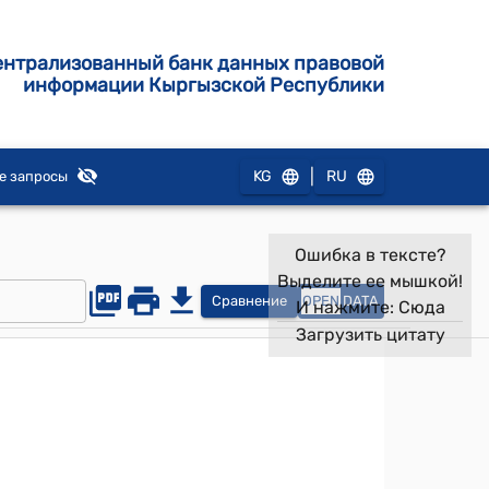
ентрализованный банк данных правовой
информации Кыргызской Республики
|
KG
RU
е запросы
Ошибка в тексте?
Выделите ее мышкой!
Сравнение
OPEN
DATA
И нажмите:
Сюда
Загрузить цитату