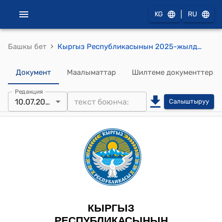
|
KG
RU
›
Башкы бет
Кыргыз Республикасынын 2025-жылдын 10-июлундагы № 137 "Өзгөчө укуктук режимдеги жана статустагы "Тамчы" атайын финансылык инвестициялык аймагынын маселелери боюнча Кыргыз Республикасынын айрым мыйзам актыларына өзгөртүүлөрдү киргизүү жөнүндө" Мыйзамы
Документ
Маалыматтар
Шилтеме документтер
Редакция
10.07.2025
Салыштыруу