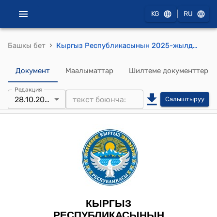
|
KG
RU
›
Башкы бет
Кыргыз Республикасынын 2025-жылдын 28-октябрындагы № 237 "Керектөөчү кредит жөнүндө" Мыйзамы
Документ
Маалыматтар
Шилтеме документтер
Редакция
28.10.2025
Салыштыруу