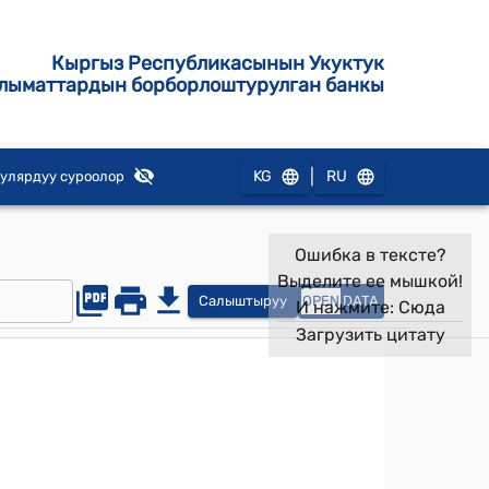
Кыргыз Республикасынын Укуктук
лыматтардын борборлоштурулган банкы
|
KG
RU
улярдуу суроолор
Ошибка в тексте?
Выделите ее мышкой!
Салыштыруу
OPEN
DATA
И нажмите:
Сюда
Загрузить цитату