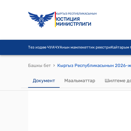
КЫРГЫЗ РЕСПУБЛИКАСЫНЫН
ЮСТИЦИЯ
МИНИСТРЛИГИ
Тез издөө ЧУА
ЧУАнын мамлекеттик реестри
Кайтарым
›
Башкы бет
Документ
Маалыматтар
Шилтеме д