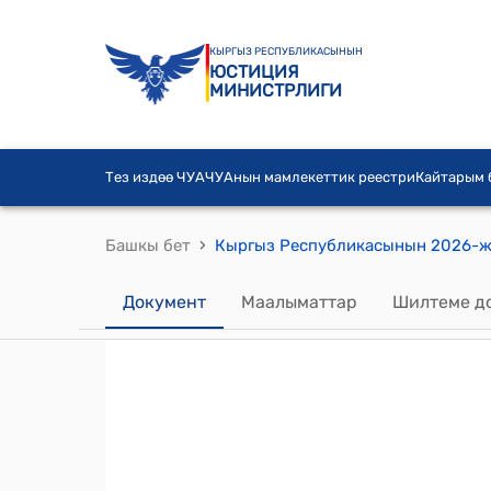
КЫРГЫЗ РЕСПУБЛИКАСЫНЫН
ЮСТИЦИЯ
МИНИСТРЛИГИ
Тез издөө ЧУА
ЧУАнын мамлекеттик реестри
Кайтарым
›
Башкы бет
Документ
Маалыматтар
Шилтеме д