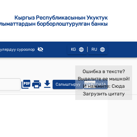
Кыргыз Республикасынын Укуктук
лыматтардын борборлоштурулган банкы
|
KG
RU
улярдуу суроолор
Ошибка в тексте?
Выделите ее мышкой!
Салыштыруу
OPEN
DATA
И нажмите:
Сюда
Загрузить цитату