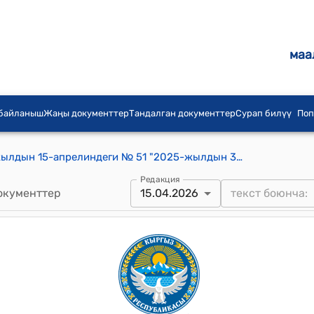
маа
 байланыш
Жаңы документтер
Тандалган документтер
Сурап билүү
Поп
Кыргыз Республикасынын 2026-жылдын 15-апрелиндеги № 51 "2025-жылдын 30-декабрында Бишкек шаарында кол коюлган Кыргыз Республикасы менен Азия өнүктүрүү банкынын ортосундагы "Өзгөчө кырдаал учурларында каржылоо (Атайын операциялар) (Кырсык учурларында жардам көрсөтүүнү көп деңгээлдүү каржылоо программасы)" компоненти боюнча грант жөнүндө макулдашууну, Кыргыз Республикасы менен Азия өнүктүрүү банкынын ортосундагы "Табигый кырсык болгон учурларга карата облигацияларды чыгаруу (Атайын операциялар) (Кырсык учурларында жардам көрсөтүүнү көп деңгээлдүү каржылоо программасы)" компоненти боюнча грант жөнүндө макулдашууну жана Кыргыз Республикасы менен Азия өнүктүрүү банкынын ортосундагы Өлкө менен кызматташуу (Кыргыз Республикасынын Министрлер Кабинетинин табигый кырсык учурларындагы тобокелдиктеринин бир бөлүгүн өткөрүп берүү боюнча транзакциялардын сериясынын түзүмү жана ишке ашыруу) жөнүндө катты ратификациялоо тууралуу" Мыйзамы
Редакция
окументтер
15.04.2026