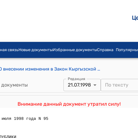
Ц
ная связь
Новые документы
Избранные документы
Справка
Популярны
Закон КР от 22 марта 1996 года №3 "О внесении изменения в Закон Кыргызской Республики "О ценных бумагах и фондовых биржах"
Редакция
 документы
21.07.1998
Внимание данный документ утратил силу!