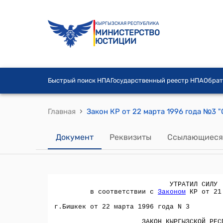
КЫРГЫЗСКАЯ РЕСПУБЛИКА
МИНИСТЕРСТВО
ЮСТИЦИИ
Быстрый поиск НПА
Государственный реестр НПА
Обрат
›
Главная
Документ
Реквизиты
Ссылающиеся