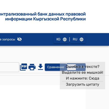
ентрализованный банк данных правовой
информации Кыргызской Республики
|
KG
RU
е запросы
Ошибка в тексте?
Сравнение
OPEN
DATA
Выделите ее мышкой!
И нажмите:
Сюда
Загрузить цитату