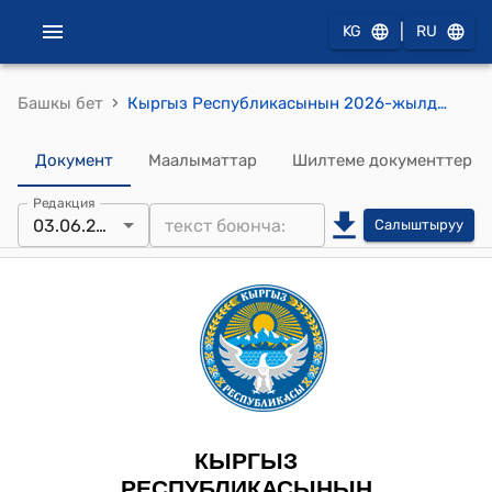
|
KG
RU
›
Башкы бет
Кыргыз Республикасынын 2026-жылдын 3-июнундагы № 80 "Кыргыз Республикасынын Мамлекеттик протоколу жөнүндө" Мыйзамы
Документ
Маалыматтар
Шилтеме документтер
Редакция
03.06.2026
Салыштыруу