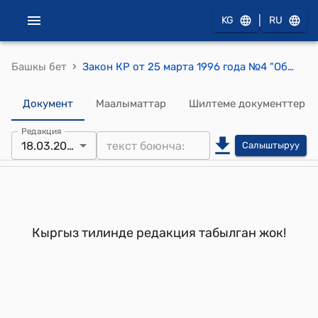
|
KG
RU
›
Башкы бет
Закон КР от 25 марта 1996 года №4 "Об амнистии женщин"
Документ
Маалыматтар
Шилтеме документтер
Редакция
18.03.2026
Салыштыруу
Кыргыз тилинде редакция табылган жок!