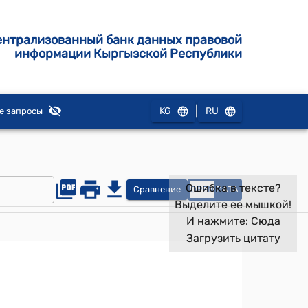
ентрализованный банк данных правовой
информации Кыргызской Республики
|
KG
RU
е запросы
Ошибка в тексте?
Сравнение
OPEN
DATA
Выделите ее мышкой!
И нажмите:
Сюда
Загрузить цитату