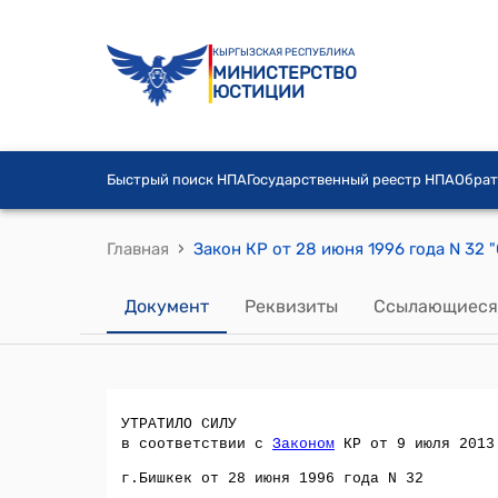
КЫРГЫЗСКАЯ РЕСПУБЛИКА
МИНИСТЕРСТВО
ЮСТИЦИИ
Быстрый поиск НПА
Государственный реестр НПА
Обрат
›
Главная
Документ
Реквизиты
Ссылающиеся