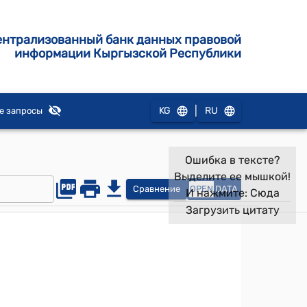
ентрализованный банк данных правовой
информации Кыргызской Республики
|
KG
RU
е запросы
Ошибка в тексте?
Выделите ее мышкой!
Сравнение
OPEN
DATA
И нажмите:
Сюда
Загрузить цитату