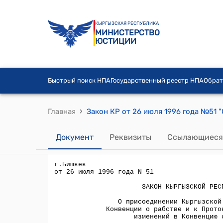
КЫРГЫЗСКАЯ РЕСПУБЛИКА
МИНИСТЕРСТВО
ЮСТИЦИИ
Быстрый поиск НПА
Государственный реестр НПА
Обрат
›
Главная
Документ
Реквизиты
Ссылающиеся