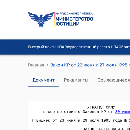
КЫРГЫЗСКАЯ РЕСПУБЛИКА
МИНИСТЕРСТВО
ЮСТИЦИИ
Быстрый поиск НПА
Государственный реестр НПА
Обрат
›
Главная
Документ
Реквизиты
Ссылающиеся