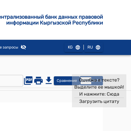
ентрализованный банк данных правовой
информации Кыргызской Республики
|
KG
RU
е запросы
Ошибка в тексте?
Сравнение
OPEN
DATA
Выделите ее мышкой!
И нажмите:
Сюда
Загрузить цитату