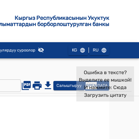
Кыргыз Республикасынын Укуктук
лыматтардын борборлоштурулган банкы
|
KG
RU
улярдуу суроолор
Ошибка в тексте?
Выделите ее мышкой!
Салыштыруу
OPEN
DATA
И нажмите:
Сюда
Загрузить цитату