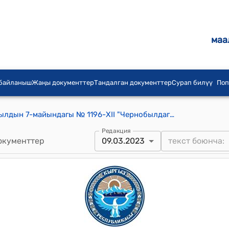
маа
 байланыш
Жаңы документтер
Тандалган документтер
Сурап билүү
Поп
Кыргыз Республикасынын 1993-жылдын 7-майындагы № 1196-XII "Чернобылдагы ькыйроонун натыйжасында жапа чеккен Кыргыз Республикасынын граждандарын социалдык жактан коргоо жөнүндө" мыйзамы
Редакция
окументтер
09.03.2023