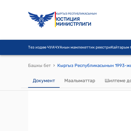
КЫРГЫЗ РЕСПУБЛИКАСЫНЫН
ЮСТИЦИЯ
МИНИСТРЛИГИ
Тез издөө ЧУА
ЧУАнын мамлекеттик реестри
Кайтарым
›
Башкы бет
Документ
Маалыматтар
Шилтеме д