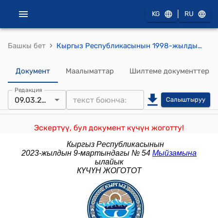
|
KG
RU
›
Башкы бет
Кыргыз Республикасынын 1998-жылдын 30-мйындагы № 70 "Нотариат жөнүндө" Мыйзамы
Документ
Маалыматтар
Шилтеме документтер
Редакция
09.03.2023
Салыштыруу
Эскертүү, бул документ күчүн жоготту!